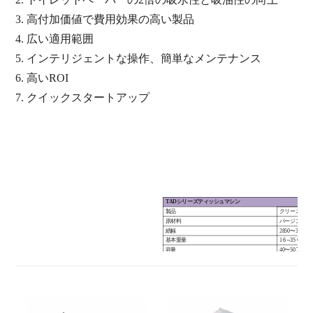
3.
高付加価値で費用効果の高い製品
4.
広い適用範囲
5.
インテリジェントな操作、簡単なメンテナンス
6.
高いROI
7.
クイックスタートアップ
TADシリーズティッシュマシン
製品
クリーニング
原材料
バージンパル
紙幅
2850〜3550 m
基本重量
1
6 ~35
G / M
容量
40〜50
T / 24
設計速度
700メートル/
動作速度
300〜6300 m 
前者
Cラップ
TAD数量
2
TAD直径
3.0メートル
ヤンキードライヤーの直径
3660 mm