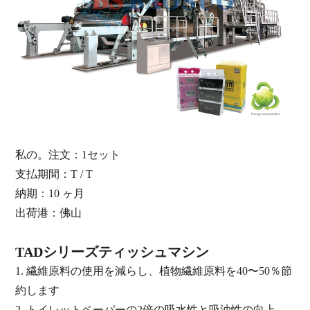
私の。注文
：
1セット
支払期間
：
T / T
納期
：10
ヶ月
出荷港
：
佛山
TADシリーズティッシュマシン
1.
繊維原料の使用を減らし、植物繊維原料を40〜50％節
約します
2.
トイレットペーパーの2倍の吸水性と吸油性の向上