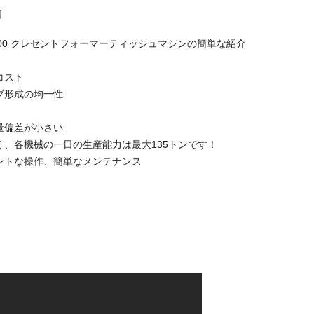
国
/1600 クレセントフォーマーティッシュマシンの簡単な紹介
コスト
ブ形成の均一性
量偏差が小さい
く、各機械の一日の生産能力は最大135トンです！
ェントな操作、簡単なメンテナンス