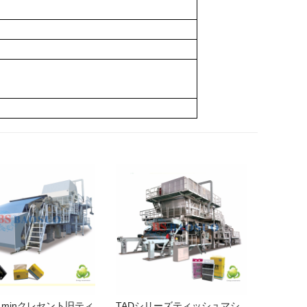
 / minクレセント旧ティ
TADシリーズティッシュマシ