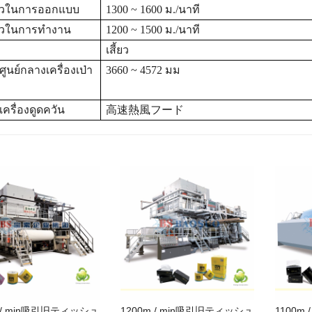
็วในการออกแบบ
1300 ~ 1600 ม./นาที
็วในการทำงาน
1200 ~ 1500 ม./นาที
เสี้ยว
ศูนย์กลางเครื่องเป่า
3660 ~ 4572 มม
ครื่องดูดควัน
高速熱風フード
m / min吸引旧ティッシュ
1200m / min吸引旧ティッシュ
1100m