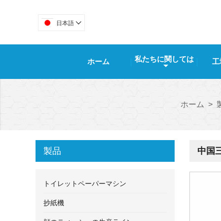
日本語

私たちに関しては
ホーム
工
ホーム
>
製品
中国
トイレットペーパーマシン
抄紙機