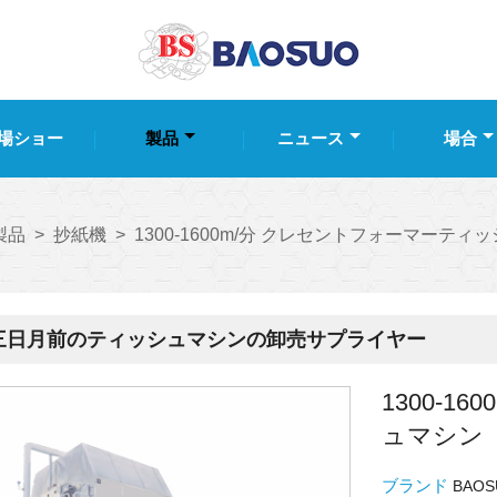
場ショー
製品
ニュース
場合
製品
>
抄紙機
>
1300-1600m/分 クレセントフォーマーティ
三日月前のティッシュマシンの卸売サプライヤー
1300-
ュマシン
ブランド
BAOS