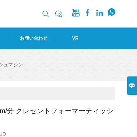






お問い合わせ
VR
ッシュマシン

1600m/分 クレセントフォーマーティッシ
UO