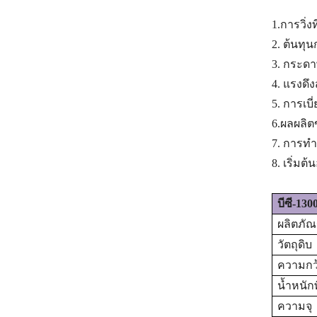
1.การวิ่งท
2. ต้นทุ
3. กระด
4. แรงดึง
5. การเบ
6.ผลผลิต
7. การทำ
8. เริ่มต
บีซี-1
3
0
ผลิตภัณ
วัตถุดิบ
ความกว
น้ำหนัก
ความจุ