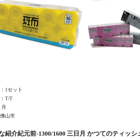
：
1セット
：
T/T
月
佛山市
な紹介
紀元前-1
3
00
/1600
三日月
かつてのティッシ