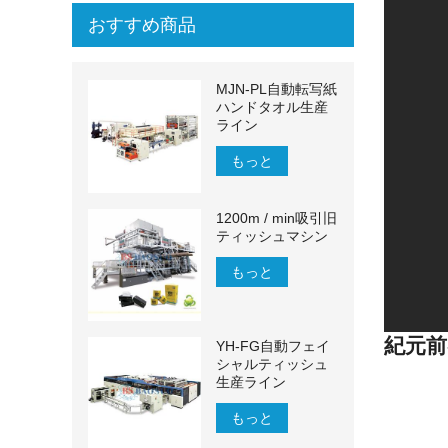
おすすめ商品
MJN-PL自動転写紙
ハンドタオル生産
ライン
もっと
1200m / min吸引旧
ティッシュマシン
もっと
紀元前-
YH-FG自動フェイ
シャルティッシュ
生産ライン
もっと