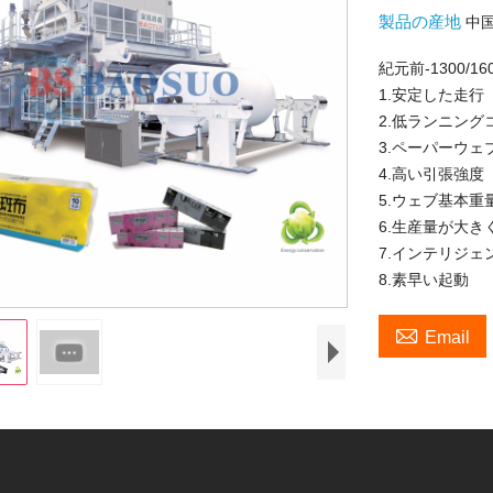
製品の産地
中
紀元前-1300
1.安定した走行
2.低ランニング
3.ペーパーウェ
4.高い引張強度
5.ウェブ基本重
6.生産量が大き
7.インテリジ
8.素早い起動

Email