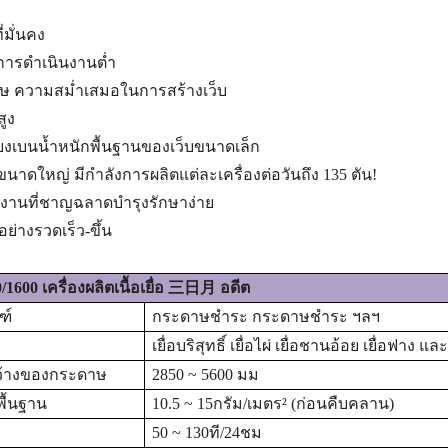
ี่มั่นคง
นการดำเนินงานต่ำ
าษ
ความสม่ำเสมอในการสร้างเว็บ
สูง
ี่ยงเบนน้ำหนักพื้นฐานของเว็บขนาดเล็ก
ขนาดใหญ่ มีกำลังการผลิตแต่ละเครื่องต่อวันถึง 135 ตัน!
งานที่ชาญฉลาดบำรุงรักษาง่าย
้นอย่างรวดเร็ว
-
ขึ้น
0
/1600
เครื่องผลิตเนื้อเยื่อ 三日月 อดีต
ฑ์
กระดาษชำระ กระดาษชำระ ฯลฯ
เยื่อบริสุทธิ์ เยื่อไผ่ เยื่อชานอ้อย เยื่อฟาง แล
้างของกระดาษ
2850 ~ 5600 มม
พื้นฐาน
1
0.5 ~ 15
กรัม/เมตร
² (ก่อนคืบคลาน)
50 ~ 130
ที/24ชม