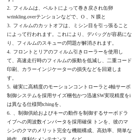
2.
フィルムは、ベルトによって巻き戻され
缶卵
wrinkling.overテンションなどで
、O
、N
膜と
3.
フィルムのカットオフは
、ミシン目を引っ張ること
によって行われ
ます。
これにより、デバッグが容易にな
り
、
フィルムの
スキューの
問題が
解消され
ます。
4.
フロントと
リアの
フィルム引きローラー
を
使用し
て
、
高速
走行
時
の
フィルムの
振動
を低減し、
二重
コード
印刷、
カラーインジケーターの損失
など
を回避し
ま
す。
5.
確実に高精度のモーションコントローラと4軸サーボ
制御システムを採用
サイズ梱包かつ迅速SW実現精度を
i
は
異なる仕様間tchingを
、
6.
、制御供給およびキーの動作を制御するサーボドラ
イブへの周波数インバータを採用
確保
トンを
、彼のマ
シンのクマのメリット
完全な機能構成、
高効率、
簡単な
操作、
便利なメンテナンス、
など
。