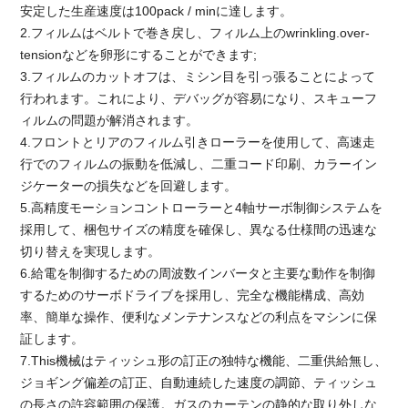
安定した生産速度は100pack / minに達します。
2.フィルムはベルトで巻き戻し、フィルム上のwrinkling.over-
tensionなどを卵形にすることができます;
3.フィルムのカットオフは、ミシン目を引っ張ることによって
行われます。これにより、デバッグが容易になり、スキューフ
ィルムの問題が解消されます。
4.フロントとリアのフィルム引きローラーを使用して、高速走
行でのフィルムの振動を低減し、二重コード印刷、カラーイン
ジケーターの損失などを回避します。
5.高精度モーションコントローラーと4軸サーボ制御システムを
採用して、梱包サイズの精度を確保し、異なる仕様間の迅速な
切り替えを実現します。
6.給電を制御するための周波数インバータと主要な動作を制御
するためのサーボドライブを採用し、完全な機能構成、高効
率、簡単な操作、便利なメンテナンスなどの利点をマシンに保
証します。
7.This機械はティッシュ形の訂正の独特な機能、二重供給無し、
ジョギング偏差の訂正、自動連続した速度の調節、ティッシュ
の長さの許容範囲の保護。ガスのカーテンの静的な取り外しな