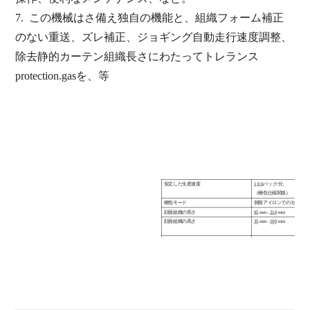
7.
この
機械はさ
備え
独自の機能と
、組織フォーム補正
の
ない重送
、
ズレ補正、ジョギング
自動走行速度調整、
除去静的カーテン組織長さにわたってトレランス
protection.gasを
、
等
安定した生産速度
1
0
0
パック/分
（梱包仕様関係）
梱包モード
側面アイロンでの3次元ラ
顔面組織の長さ
95
mm-
210
mm
顔面組織の高さ
35
mm-
100
mm
顔面組織の幅
80
mm-
115
mm
マックス。フィルム径
φ500mm
フィルム芯径
φ76
マックス。フィルム幅
340mm
梱包フィルム材料
0
。
035-0.0
5
mm CPP
両面
電源
380V / 50HZ
総電力
5
KW
制御モード
3軸サーボ軸位置決め制御