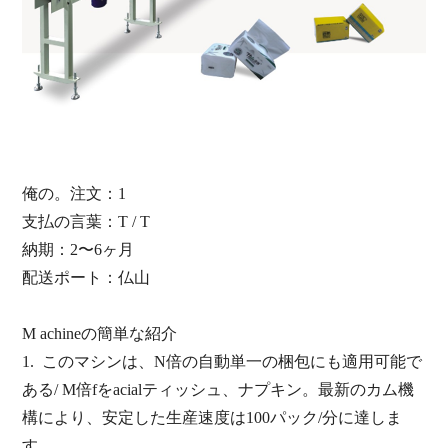
俺の。注文：1
支払の言葉：T / T
納期：2〜6ヶ月
配送ポート：
仏山
M
achineの簡単な紹介
1.
このマシンは、N倍の自動単一の梱包にも適用可能で
ある
/
M倍
fを
acialティッシュ、
ナプキン。
最新のカム機
構により
、安定した生産速度は100パック/分に達し
ま
す。