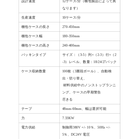
設計速度
12ケース/分（梱包製品によって異
なります）
生産速度
10ケース/分
梱包ケースの長さ
270-450mm
梱包ケース幅
180-350mm
梱包ケースの高さ
240-400mm
パッキンタイプ
サイズ：（3-5）列×（2-3）行×（2
-3）レベル、数量：18/24/27パック
ケース収納数量
100枚（3層段ボール）、自動検
出・切り替え、
材料供給中のノンストップランニ
ング、ケースの早期警告
尽きる
テープ
48mm-60mm、幅は選択可能
力
7.33KW
電力供給
制御用380V +/- 10％、50Hz +/-
5％、DC24V
電圧