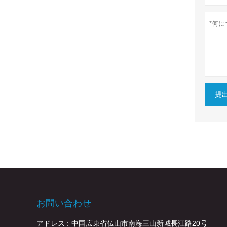
提
お問い合わせ
アドレス :
中国広東省仏山市南海三山新城長江路20号