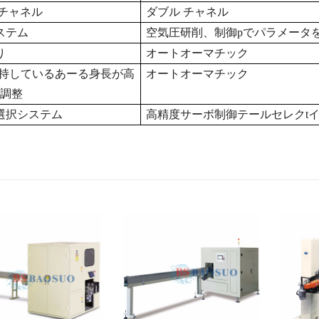
チャネル
ダブル
チャネル
ステム
空気圧研削、制御pでパラメータ
り
オート
オーマチック
持している
あーる
身長が高
オート
オーマチック
調整
選択システム
高精度サーボ制御テールセレク
t