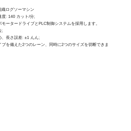
顔面組織ログソーマシン
: 140 カット/分;
ーボモータードライブとPLC制御システムを採用します。
;
、長さ誤差: ±1 んん;
ライブを備えた2つのレーン、同時に2つのサイズを切断できま