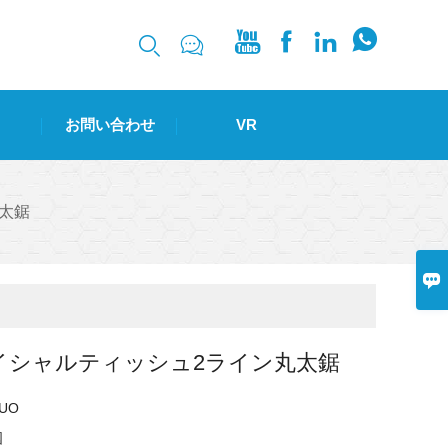






お問い合わせ
VR
太鋸

イシャルティッシュ2ライン丸太鋸
UO
国