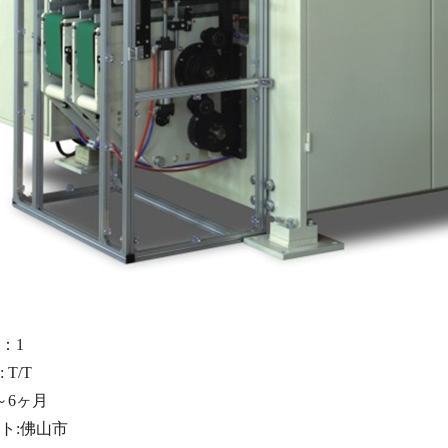
：
1
T/T
～6ヶ月
ト:
佛山市