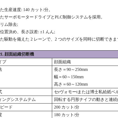
た生産速度: 140 カット/分。
たサーボモータードライブとPLC制御システムを採用。
リム除去;
位置決め、長さ誤差: ±1 んん;
た駆動を備えた 2 レーンで、2 つのサイズを同時に切断できま
0-2L 顔面組織切断機
イプ
顔面組織
法
長さ＝90～250mm
幅＝60～150mm
高さ＝60～120mm
式
セ
r
ヴォモー
t
または博士
私
給紙ベ
ィングシステム
テム
回転する円形ナイフの動きと連続
ピード
200
カット/分
度
18
0
カット/分