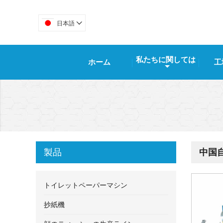
日本語

私たちに関しては
ホーム
工
製品
中国
トイレットペーパーマシン
抄紙機