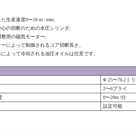
生産速度0〜18 m / min;
中心の切断のための水圧シリンダ;
調整用の磁気モーター;
サーによって制御されるコア切断長さ。
水によって冷却される油圧オイルは任意です。
Φ
25〜76.2
2〜6プライ
度
0〜20m /分
設定可能