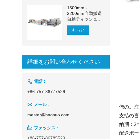
1500mm -
2200mm自動搬送
自動ティッシュペ
ーパー生産ライン
もっと
詳細をお問い合わせください

電話 :
+86-757-86777529

メール :
俺の。注
master@baosuo.com
支払の言葉
納期：2

ファックス :
配送ポー
+86-757-86785529