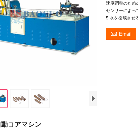
速度調整のための3
センサーによって
5.水を循環さ

Email
A自動コアマシン