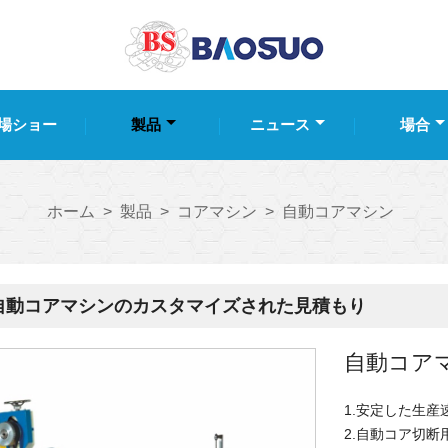
場ショー
製品
ニュース
場合
ホーム
>
製品
>
コアマシン
>
自動コアマシン
自動コアマシンのカスタマイズされた見積もり
自動コア
1.安定した生産速度
2.自動コア切断