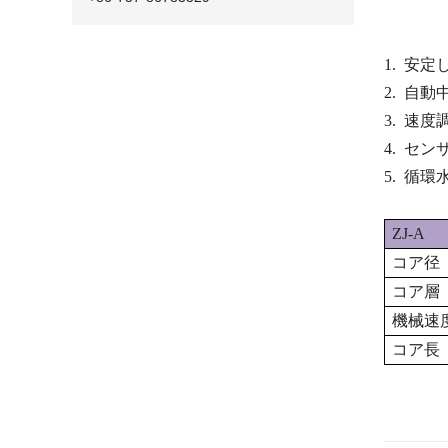
1.
安定した
2.
自動
3.
速度
4.
セン
5.
循環
ZJ-A
コア径
コア層
機械速
コア長