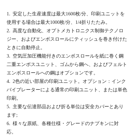
1.
安定した生産速度は最大1600枚/分、印刷ユニットを
使用する場合は最大1000枚/分、1/4折りたたみ。
2.
高度な自動化、オプトメカトロニクス制御テクノロ
ジー、およびエンボスロールにティッシュを巻き付けた
ときに自動停止。
3.
空気圧加圧機能付きのエンボスロールを紙に巻く鋼
二重エンボスユニット、ゴムから鋼へ、およびフェルト
エンボスロールへの鋼はオプションです。
4.
2色の近い部屋の印刷ユニット。オプション：インク
バイブレーターによる通常の印刷ユニット、または単色
印刷。
5.
主要な伝達部品および折る単位は安全カバーとあり
ます;
6.
様々な原紙、各種仕様・グレードのナプキンに対
応。