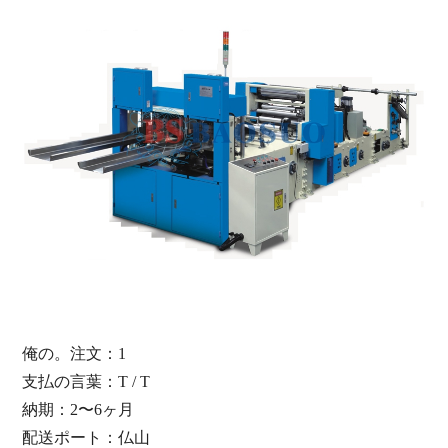
俺の。注文：
1
支払の言葉：T / T
納期：2〜6ヶ月
配送ポート：
仏山