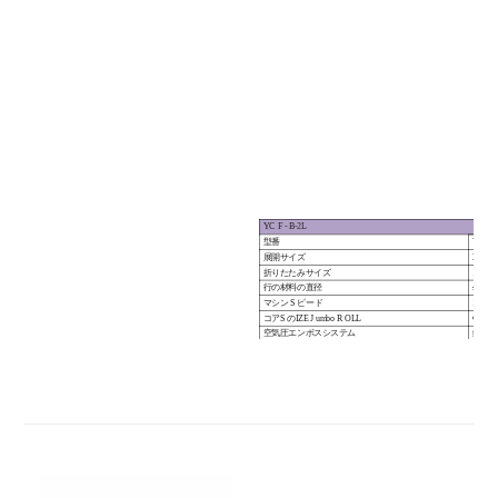
YC
F
-
B-2L
型番
YC
F
展開サイズ
200
×
折りたたみサイズ
100
×
行の材料の直径
≤Φ15
マシン
S
ピード
1600
コア
S
のIZE
J
umbo
R
OLL
Φ
76
空気圧エンボスシステム
鋼
の
フ
APER
（オプ
カウンターシステム
電子
の
スピード
広告
J
ustment
T
YPE
周波数
ジャンボ
ロールローディングシステム
ニュー
オプション
印刷ユニット
フレキ
カレンダー
鋼から
標準モデル：200、230、240、250、275、300、330、400、460