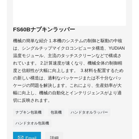
FS60Bナプキンラッパー
機械の簡単な紹介 1.本機のシステムの制御と駆動の中核
は、シングルチップマイクロコンピュータ構造、YUDIAN
温度モジュール、主流のタッチスクリーンなどで構成さ
れています。 2.計算速度が速くなり、機械全体の制御精
度と信頼性が大幅に向上します。 3.材料を配置するため
の新しい構造は、過剰なパッケージまたは不十分なパッ
ケージの問題を解決します。これにより、生産効率が大
幅に向上し、機械の自動化とインテリジェンスがより適
切に反映されます。
ナプキン包装機
包装機
ハンドタオルラッパー
ハンドタオル包装機

Email
詳細