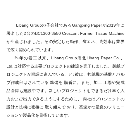
Libang Groupの子会社であるGangxing Paperが2019年に
署名した
2台のBC1300-3550
Crescent Former Tissue Machine
が生産されました。その安定した動作、省エネ、高効率は業界
で広く認められています。
昨年の着工以来、Libang Group湖北Libang Paper Co.、
Ltd.は対応する主要プロジェクトの建設を完了しました。
製紙プ
ロジェクトが順調に進んでいる
、とt
彼は、抄紙機の基盤とパル
プ作成部はされている
準備を
順番に
。
また、加工
工場や完成
品倉庫も建設中です。
新しいプロジェクトをできるだけ早く入
力および出力できるようにするために、
両社
はプロジェクトの
設計と技術に
密接
に
取り組んで
おり、高速かつ最良のソリュー
ションで製品化を目指しています。