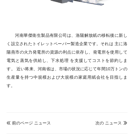
河南華傑衛生製品有限公司は、洛陽解放紙の移転後に新し
く設立されたトイレットペーパー製造企業
です。それは
主に洛
陽燕市の火力発電所の資源の利点に依存し、発電所を使用して
電気と蒸気を供給し、下水処理
を支援し
てコスト
を
節約
しま
す。
近い将来、河南省は、市場の状況に応じて年間10万トンの
生産量を持つ中規模および大規模の家庭用紙会社を目指しま
す。
前のページ ニュース
次の ニュース

