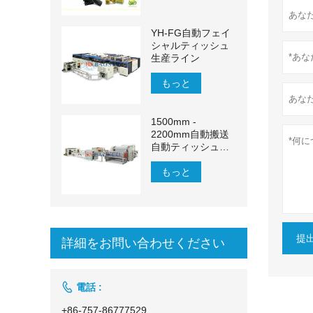
YH-FG自動フェイ
シャルティッシュ
生産ライン
もっと
1500mm -
2200mm自動搬送
自動ティッシュペ
ーパー生産ライン
もっと
提
詳細をお問い合わせください

電話 :
+86-757-86777529