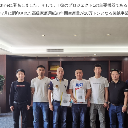
achineに署名し
ました。
そして、T
彼のプロジェクト1の主要機器である
年7月に調印された高級家庭用紙の年間生産量が10万トンとなる製紙事