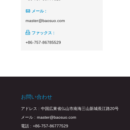

メール :
master@baosuo.com

ファックス :
+86-757-86785529
お問い合わせ
アドレス :
中国広東省仏山市南海三山新城長江路20号
メール :
master@baosuo.com
電話 :
+86-757-86777529