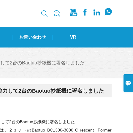






お問い合わせ
VR
oupは、協力して2台のBaotuo抄紙機に署名しました

roupは、協力して2台のBaotuo抄紙機に署名しました
oupは、協力して2台のBaotuo抄紙機に署名しました
oupは、2セットのBaotuo BC1300-3600
C
rescent
Former