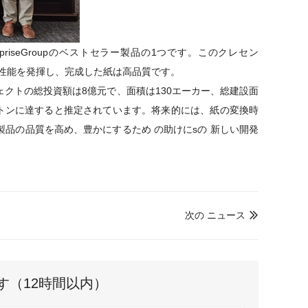
o EnterpriseGroupのベストセラー製品の1つです。この
クレセン
性能を発揮し、完成した紙は高品質です。
ェクトの総投資額は8億元で、面積は130エーカー、総建設面
トンに達すると推定されています。
将来的には、
紙の変換時
と製品の品質を高め、豊かにする
ため
の助け
にsの
新しい開発
次の ニュース

す（12時間以内）