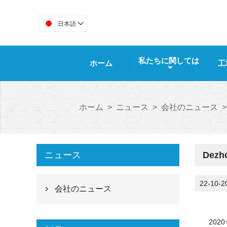
日本語

私たちに関しては
ホーム
工
ホーム
>
ニュース
>
会社のニュース
>
ニュース
Dez
22-10-2
会社のニュース

202