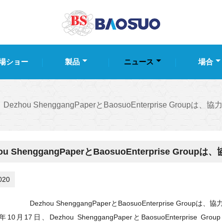
場ショー
製品
ニュース
場合
Dezhou ShenggangPaperとBaosuoEnterprise Gr
hou ShenggangPaperとBaosuoEnterprise G
020
Dezhou ShenggangPaperとBaosuoEnterprise Gr
0年10月17日、
Dezhou
ShenggangPaper
とBaosuoEnterprise Gr