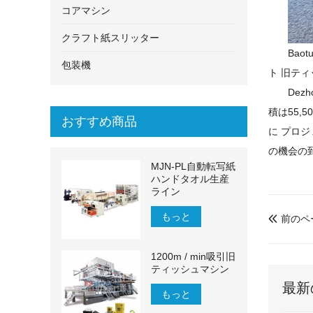
コアマシン
クラフト紙スリッター
Baot
包装機
ト
旧ティ
Dezh
積は55,5
おすすめ商品
に
プロジ
の機会の
MJN-PL自動転写紙
ハンドタオル生産
ライン
もっと
前のペ

1200m / min吸引旧
ティッシュマシン
最新
もっと