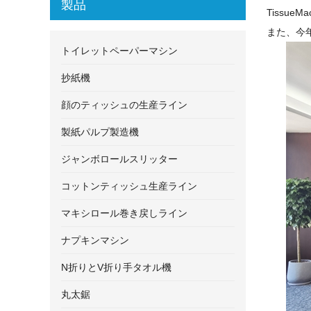
製品
TissueM
また、今
トイレットペーパーマシン
抄紙機
顔のティッシュの生産ライン
製紙パルプ製造機
ジャンボロールスリッター
コットンティッシュ生産ライン
マキシロール巻き戻しライン
ナプキンマシン
N折りとV折り手タオル機
丸太鋸