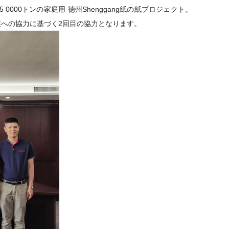
5
0000トンの
家庭用
徳州Shenggang紙の紙プロジェクト
。
業への協力に基づく2回目の協力となります。