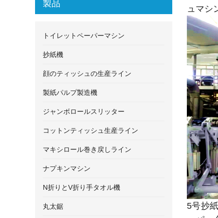
製品
ュマシ
トイレットペーパーマシン
抄紙機
顔のティッシュの生産ライン
製紙パルプ製造機
ジャンボロールスリッター
コットンティッシュ生産ライン
マキシロール巻き戻しライン
ナプキンマシン
N折りとV折り手タオル機
5号抄紙
丸太鋸