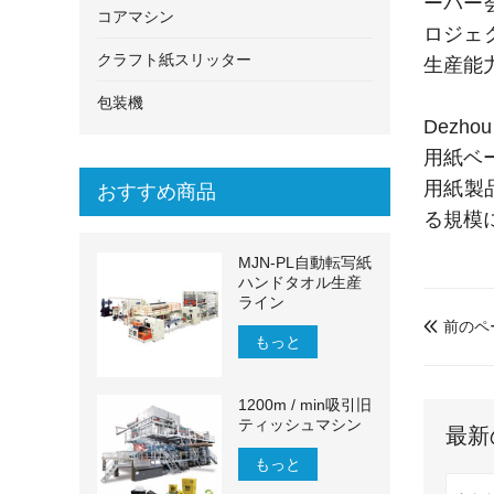
ーパー
コアマシン
ロジェ
クラフト紙スリッター
生産能
包装機
Dezh
用紙ベ
用紙製品
おすすめ商品
る規模
MJN-PL自動転写紙
ハンドタオル生産
ライン
前のペ

もっと
1200m / min吸引旧
ティッシュマシン
最新
もっと