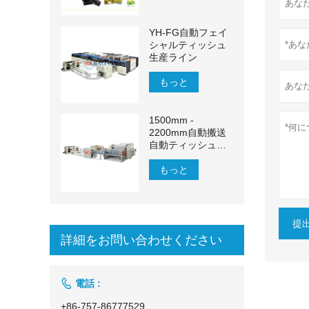
YH-FG自動フェイ
シャルティッシュ
生産ライン
もっと
1500mm -
2200mm自動搬送
自動ティッシュペ
ーパー生産ライン
もっと
提
詳細をお問い合わせください

電話 :
+86-757-86777529