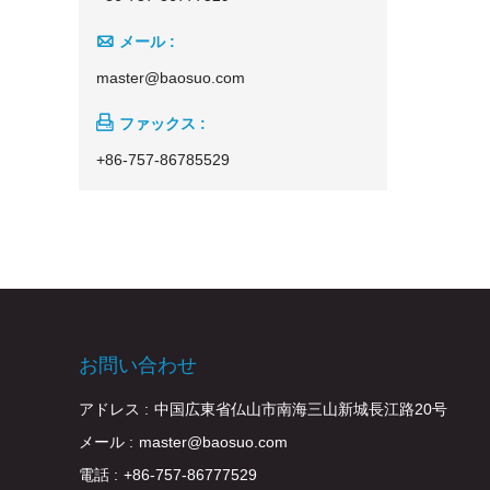

メール :
master@baosuo.com

ファックス :
+86-757-86785529
お問い合わせ
アドレス :
中国広東省仏山市南海三山新城長江路20号
メール :
master@baosuo.com
電話 :
+86-757-86777529