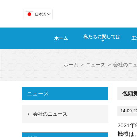
日本語

私たちに関しては
ホーム
工
ホーム
>
ニュース
>
会社のニ
ニュース
包頭第
14-09-2
会社のニュース

2021
機械は、